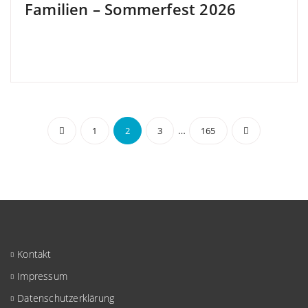
Familien – Sommerfest 2026
Seitennummerierung
…
1
2
3
165
der
Beiträge
Kontakt
Impressum
Datenschutzerklärung